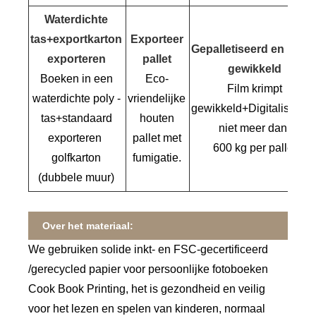
Waterdichte
tas+exportkarton
Exporteer
Gepalletiseerd en krim
exporteren
pallet
gewikkeld
Boeken in een
Eco-
Film krimpt
waterdichte poly -
vriendelijke
gewikkeld+Digitalisering
tas+standaard
houten
niet meer dan
exporteren
pallet met
600 kg per pallet
golfkarton
fumigatie.
(dubbele muur)
Over het materiaal:
We gebruiken solide inkt- en FSC-gecertificeerd
/gerecycled papier voor persoonlijke fotoboeken
Cook Book Printing, het is gezondheid en veilig
voor het lezen en spelen van kinderen, normaal