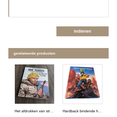
indienen
gerelateerde producten
Het afdrukken van stripboeken, het uitgeven van hardback paperbacks, afdrukdiensten
Hardback bindende hardcover stripboekenprinter, aldult stripboekdruk China