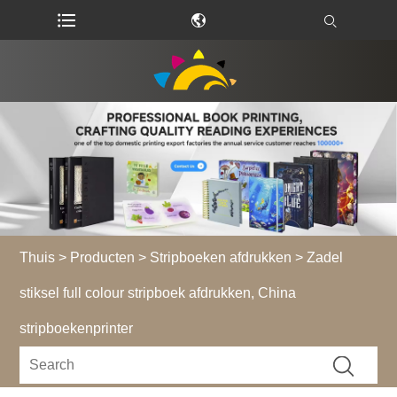
Thuis
>
Producten
>
Stripboeken afdrukken
> Zadel
stiksel full colour stripboek afdrukken, China
stripboekenprinter